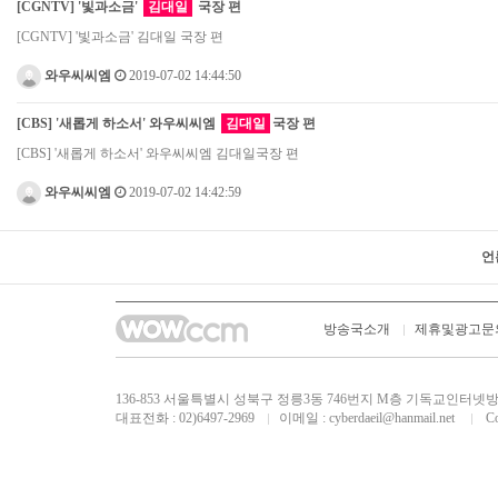
[CGNTV] '빛과소금'
김대일
국장 편
[CGNTV] '빛과소금' 김대일 국장 편
와우씨씨엠
2019-07-02 14:44:50
[CBS] '새롭게 하소서' 와우씨씨엠
김대일
국장 편
[CBS] '새롭게 하소서' 와우씨씨엠 김대일국장 편
와우씨씨엠
2019-07-02 14:42:59
언
방송국소개
제휴및광고문
136-853 서울특별시 성북구 정릉3동 746번지 M층 기독교인
대표전화 : 02)6497-2969
이메일 :
cyberdaeil@hanmail.net
Cop