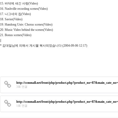
15. 바닥에 새긴 사랑(Video)
16. Nashville recording scenes(Video)
17. 나그네의 집(Video)
18. Savior(Video)
19. Handong Univ. Chorus scenes(Video)
20. Music Video behind the scenes(Video)
21. Bonus scenes(Video)
||
* 김대일님에 의해서 게시물 복사되었습니다 (2004-09-06 12:17)
http://ccmmall.net/front/php/product.php?product_no=87&main_cate_n
3회 연결
http://ccmmall.net/front/php/product.php?product_no=87&main_cate_n
1회 연결