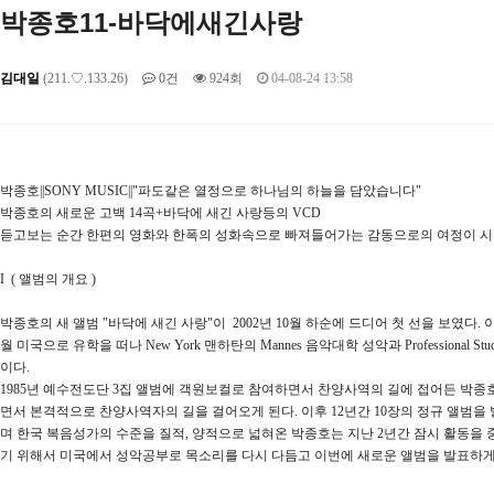
박종호11-바닥에새긴사랑
김대일
(211.♡.133.26)
0건
924회
04-08-24 13:58
박종호||SONY MUSIC||"파도같은 열정으로 하나님의 하늘을 담았습니다"
박종호의 새로운 고백 14곡+바닥에 새긴 사랑등의 VCD
듣고보는 순간 한편의 영화와 한폭의 성화속으로 빠져들어가는 감동으로의 여정이 시
I ( 앨범의 개요 )
박종호의 새 앨범 "바닥에 새긴 사랑"이 2002년 10월 하순에 드디어 첫 선을 보였다. 이
월 미국으로 유학을 떠나 New York 맨하탄의 Mannes 음악대학 성악과 Professional
이다.
1985년 예수전도단 3집 앨범에 객원보컬로 참여하면서 찬양사역의 길에 접어든 박종호는
면서 본격적으로 찬양사역자의 길을 걸어오게 된다. 이후 12년간 10장의 정규 앨범을
며 한국 복음성가의 수준을 질적, 양적으로 넓혀온 박종호는 지난 2년간 잠시 활동을 
기 위해서 미국에서 성악공부로 목소리를 다시 다듬고 이번에 새로운 앨범을 발표하게