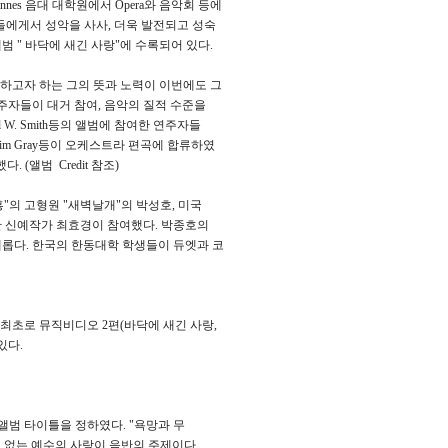
s 음대 대학원에서 Opera와 음악회 등에
치들에게서 성악을 사사, 더욱 발전되고 성숙
 " 바닥에 새긴 사랑"에 수록되어 있다.
하고자 하는 그의 뜻과 노력이 이번에도 그
연주자들이 대거 참여, 음악의 질적 수준을
chael W. Smith등의 앨범에 참여한 연주자들
 Jim Gray등이 오케스트라 편곡에 합류하였
 (앨범 Credit 참조)
"의 고형원 "새벽날개"의 박성호, 미국
 신예작가 최효경이 참여했다. 박종호의
롭다. 한국의 한동대학 학생들이 듀엣과 코
 최초로 뮤직비디오 2편(바닥에 새긴 사랑,
있다.
 앨범 타이틀을 정하였다. "욕망과 무
 없는 예수의 사랑이 음반의 주제이다.