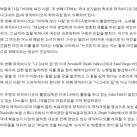
박종호 11집 "바닥에 새긴 사랑" 두 번째 CD에는 국내 성가음반 최초로 뮤직비디오 2
나그네의 집)과 뮤직비디오의 제작과정 등이 수록되어 있다.
첫 번째 뮤직비디오는 "바닥에 새긴 사랑"은 미국 LA현지에서 촬영하였는데 , 노래를 드라
의 뮤직비디오이다. "세상에서 자유 분망하게 지내며 방종한 생활을 하던 젊은 여인이
자가, 그 남자의 집을 뛰쳐나온 여인은 괴로워하며 구원의 손길을 뻗친다. 자기의 순
때 그 여인은 어느새 해맑은 소녀가 된다. 가수는 멀리서 안타까운 마음으로 이 여인을 
간음한 여인과 이를 돌로 치려는 사람들 사이에서 "누구든지 죄 없는 자는 돌로 여인
으로 재해석되는 영상이 인상적이다.
두 번째 뮤직비디오 "나그네의 집"은 미국 Nevada주 Death Valley사막과 Sand Die
는 예수의 상한 발은 잃어버린 자를 종일 찾아 헤매이심이라"는 노랫말을 형상화시키기
는 꽃을 둔 가수가 마침내는 꽃을 심을 곳을 발견하고 그 꽃을 심게 된다는 스토리로 
에 새긴 사랑"이 드라마적이라 한다면 두 번째 뮤직비디오 "나그네의 집"은 다소 다
이 두편의 뮤직비디오의 촬영감독은 미국 LA에서 활동을 하고 있는 John Park이 맡았으며 LA
고 있는 Crew들이 참여, 2개월간의 작업과정을 거쳐 완성하였다.
2편의 뮤직비디오와 더불어 음반 녹음과정과 뮤직비디오 제작과정을 영상으로 보는 즐
Nashville 녹음 스튜디오에서 이루어졌던 음악녹음과정과 LA, Death Valley에서
국내 복음성가 시장의 열악한 규모로 인해 완성도 있는 뮤직비디오를 제작할 수 없는
어려움을 개의치 않고 "최상의 것을 하나님께 드리자"는 박종호의 뜻이 잘 담겨져 있다