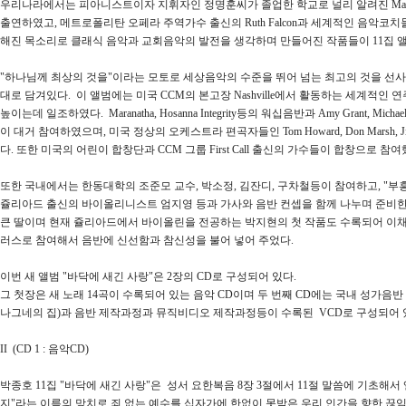
우리나라에서는 피아니스트이자 지휘자인 정명훈씨가 졸업한 학교로 널리 알려진 Manne
출연하였고, 메트로폴리탄 오페라 주역가수 출신의 Ruth Falcon과 세계적인 음악코
해진 목소리로 클래식 음악과 교회음악의 발전을 생각하며 만들어진 작품들이 11집 앨범
"하나님께 최상의 것을"이라는 모토로 세상음악의 수준을 뛰어 넘는 최고의 것을 선사
대로 담겨있다. 이 앨범에는 미국 CCM의 본고장 Nashville에서 활동하는 세계적인 
높이는데 일조하였다. Maranatha, Hosanna Integrity등의 워십음반과 Amy Grant, Mi
이 대거 참여하였으며, 미국 정상의 오케스트라 편곡자들인 Tom Howard, Don Marsh,
다. 또한 미국의 어린이 합창단과 CCM 그룹 First Call 출신의 가수들이 합창으로 참여했다.
또한 국내에서는 한동대학의 조준모 교수, 박소정, 김잔디, 구차철등이 참여하고, "부흥
쥴리아드 출신의 바이올리니스트 엄지영 등과 가사와 음반 컨셉을 함께 나누며 준비한
큰 딸이며 현재 쥴리아드에서 바이올린을 전공하는 박지현의 첫 작품도 수록되어 이채
러스로 참여해서 음반에 신선함과 참신성을 불어 넣어 주었다.
이번 새 앨범 "바닥에 새긴 사랑"은 2장의 CD로 구성되어 있다.
그 첫장은 새 노래 14곡이 수록되어 있는 음악 CD이며 두 번째 CD에는 국내 성가음반
나그네의 집)과 음반 제작과정과 뮤직비디오 제작과정등이 수록된 VCD로 구성되어 
II (CD 1 : 음악CD)
박종호 11집 "바닥에 새긴 사랑"은 성서 요한복음 8장 3절에서 11절 말씀에 기초해서
지"라는 이름의 망치로 죄 없는 예수를 십자가에 한없이 못박은 우리 인간을 향한 끊임