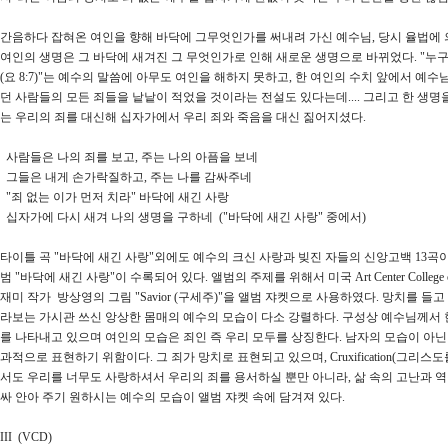
간음하다 잡혀온 여인을 향해 바닥에 그무엇인가를 써내려 가신 예수님, 당시 율법에 
여인의 생명은 그 바닥에 새겨진 그 무엇인가로 인해 새로운 생명으로 바뀌었다. "누구
(요 8:7)"는 예수의 말씀에 아무도 여인을 해하지 못하고, 한 여인의 수치 앞에서 예
던 사람들의 모든 죄들을 낱낱이 적었을 것이라는 전설도 있다는데.... 그리고 한 생
는 우리의 죄를 대신해 십자가에서 우리 죄와 죽음을 대신 짊어지셨다.
사람들은 나의 죄를 보고, 주는 나의 아픔을 보네
그들은 내게 손가락질하고, 주는 나를 감싸주네
"죄 없는 이가 먼저 치라" 바닥에 새긴 사랑
십자가에 다시 새겨 나의 생명을 구하네 ("바닥에 새긴 사랑" 중에서)
타이틀 곡 "바닥에 새긴 사랑"외에도 예수의 크신 사랑과 빚진 자들의 신앙고백 13곡이 
범 "바닥에 새긴 사랑"이 수록되어 있다. 앨범의 주제를 위해서 미국 Art Center College
재미 작가 방상영의 그림 "Savior (구세주)"을 앨범 쟈켓으로 사용하였다. 망치를 
라보는 가시관 쓰신 앙상한 몸매의 예수의 모습이 다소 강렬하다. 구성상 예수님께서 
를 나타내고 있으며 여인의 모습은 죄인 즉 우리 모두를 상징한다. 남자의 모습이 아닌
과적으로 표현하기 위함이다. 그 죄가 망치로 표현되고 있으며, Cruxification(그리스
서도 우리를 너무도 사랑하셔서 우리의 죄를 용서하실 뿐만 아니라, 삶 속의 고난과 
싸 안아 주기 원하시는 예수의 모습이 앨범 쟈켓 속에 담겨져 있다.
III (VCD)