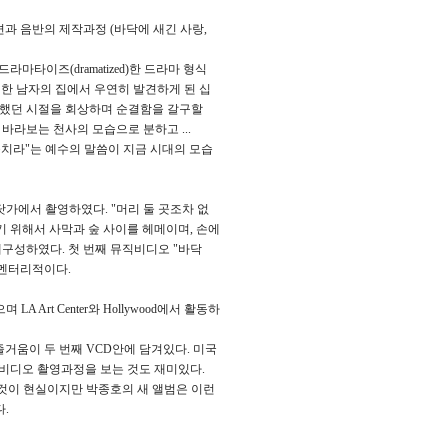
편과 음반의 제작과정 (바닥에 새긴 사랑,
마타이즈(dramatized)한 드라마 형식
 한 남자의 집에서 우연히 발견하게 된 십
수했던 시절을 회상하며 순결함을 갈구할
바라보는 천사의 모습으로 분하고 ...
을치라"는 예수의 말씀이 지금 시대의 모습
go 바닷가에서 촬영하였다. "머리 둘 곳조차 없
 위해서 사막과 숲 사이를 헤메이며, 손에
재구성하였다. 첫 번째 뮤직비디오 "바닥
큐멘터리적이다.
 Art Center와 Hollywood에서 활동하
거움이 두 번째 VCD안에 담겨있다. 미국
의 뮤직비디오 촬영과정을 보는 것도 재미있다.
 것이 현실이지만 박종호의 새 앨범은 이런
.