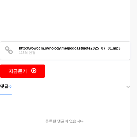
http://wowccm.synology.me/podcast/note2025_07_01.mp3
113회 연결
지금듣기
댓글
0
등록된 댓글이 없습니다.