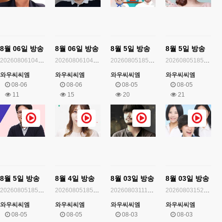
8월 06일 방송
8월 06일 방송
8월 5일 방송
8월 5일 방송
N
N
20260806104523
20260806104519
20260805185456
20260805185435
와우씨씨엠
와우씨씨엠
와우씨씨엠
와우씨씨엠
08-06
08-06
08-05
08-05
11
15
20
21
8월 5일 방송
8월 4일 방송
8월 03일 방송
8월 03일 방송
20260805185414
20260805185348
20260803111033
20260803152248
와우씨씨엠
와우씨씨엠
와우씨씨엠
와우씨씨엠
08-05
08-05
08-03
08-03