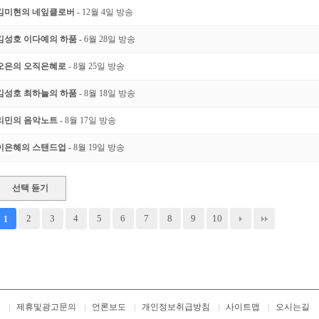
김미현의 네잎클로버
- 12월 4일 방송
김성호 이다예의 하품
- 6월 28일 방송
오은의 오직은혜로
- 8월 25일 방송
김성호 최하늘의 하품
- 8월 18일 방송
리민의 음악노트
- 8월 17일 방송
이은혜의 스탠드업
- 8월 19일 방송
선택 듣기
2
3
4
5
6
7
8
9
10
1
개
제휴및광고문의
언론보도
개인정보취급방침
사이트맵
오시는길