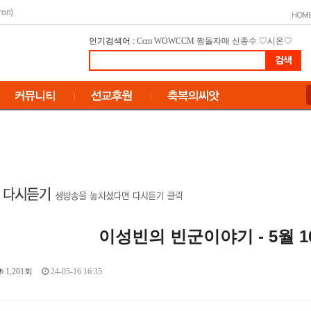
인기검색어 :
Ccm
WOWCCM
짱돌자매
신종수
♡시온♡
이성빈의 빈군이야기 - 5월 1
1,201회
24-05-16 16:35