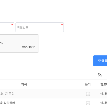
댓글
제목
듣기
업로
 교회, 큰 목회
이사
나님을 갈망하라
이사