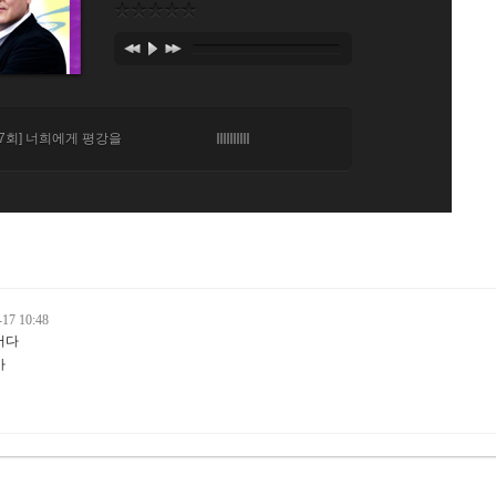
-17 10:48
어다
아