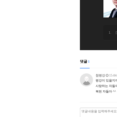
댓글
1
참평강
15-04
평강이 있을지
사랑하는 자들
복된 자들아 ^^