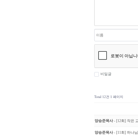
비밀글
Total 12건
1 페이지
양승준목사
- [12회] 작은
양승준목사
- [11회] 하