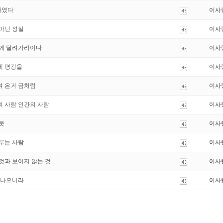
 나였다
이사
이 아닌 성실
이사
 함께 달려가리이다
이사
에게 평강을
이사
하여 은과 금처럼
이사
님의 사람 인간의 사람
이사
이웃
이사
 이루는 사람
이사
는 것과 보이지 않는 것
이사
배나 나으니라
이사