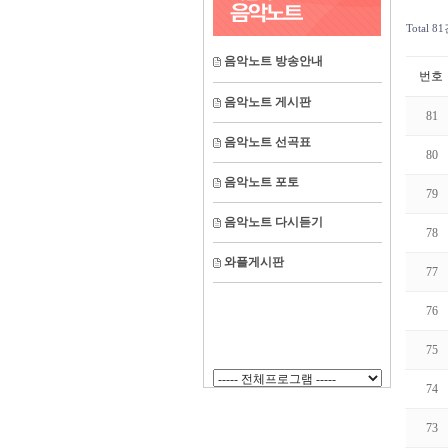
Total 8
음악노트 방송안내
번호
음악노트 게시판
81
음악노트 선곡표
80
음악노트 포토
79
음악노트 다시듣기
78
와플게시판
77
76
75
74
73