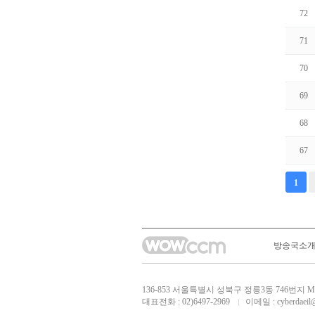
72
71
70
69
68
67
맨끝
1
방송국소
136-853 서울특별시 성북구 정릉3동 746
대표전화 : 02)6497-2969
이메일 :
cyberdaeil