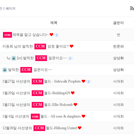
1건
1 페이지
제목
글쓴이
ccm
제목을 알고 싶습니다~
썬
1
이동희 님의 발칙한
CCM
엄청 좋아요!!
린준파
[re] 발칙한
CCM
질문이요~~
상상화
1
발칙한
CCM
질문이요~~
상상화
1월27일 서선생의
CCM
월드 - Sidewalk Prophets
서재화
1
1월20일 서선생의
CCM
월드-Building429
서재화
1월13일 서선생의
CCM
월드-Ellie Holcomb
서재화
1월 6일 서선생의
ccm
월드 - All sons & daughters
서재화
12월30일 서선생의
CCM
월드-Hillsong United
서재화