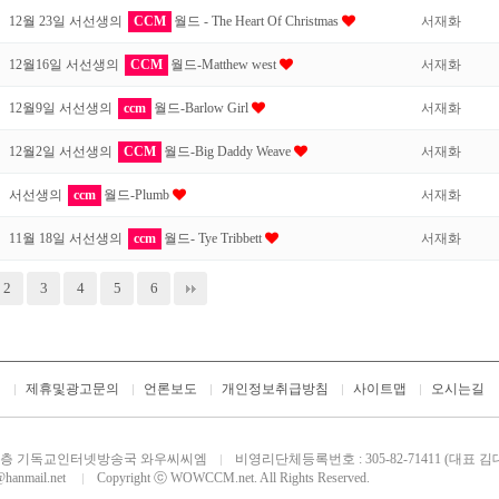
12월 23일 서선생의
CCM
월드 - The Heart Of Christmas
서재화
12월16일 서선생의
CCM
월드-Matthew west
서재화
12월9일 서선생의
ccm
월드-Barlow Girl
서재화
12월2일 서선생의
CCM
월드-Big Daddy Weave
서재화
서선생의
ccm
월드-Plumb
서재화
11월 18일 서선생의
ccm
월드- Tye Tribbett
서재화
2
3
4
5
6
개
제휴및광고문의
언론보도
개인정보취급방침
사이트맵
오시는길
번지 M층 기독교인터넷방송국 와우씨씨엠
비영리단체등록번호 : 305-82-71411 (대표 김
@hanmail.net
Copyright ⓒ WOWCCM.net. All Rights Reserved.