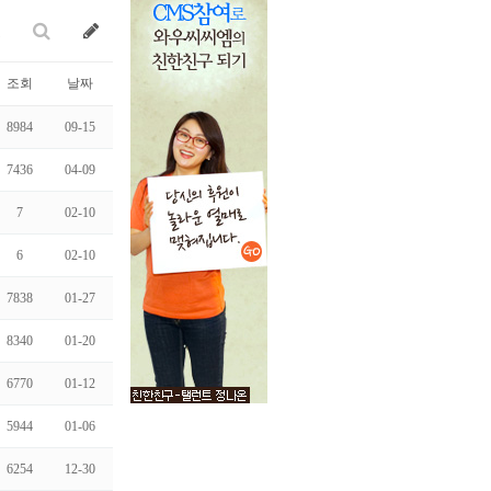
조회
날짜
8984
09-15
7436
04-09
7
02-10
6
02-10
7838
01-27
8340
01-20
6770
01-12
5944
01-06
6254
12-30