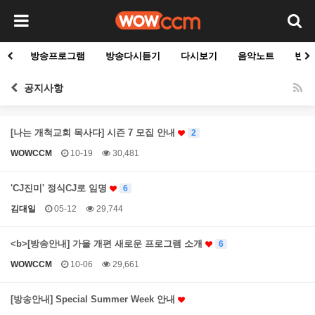
방송프로그램
방송다시듣기
다시보기
음악노트
빈군
공지사항
[나는 개척교회 목사다] 시즌 7 모집 안내
2
WOWCCM
10-19
30,481
'CJ진미' 정식CJ로 임명
6
김대일
05-12
29,744
<b>[방송안내] 가을 개편 새로운 프로그램 소개
6
WOWCCM
10-06
29,661
[방송안내] Special Summer Week 안내