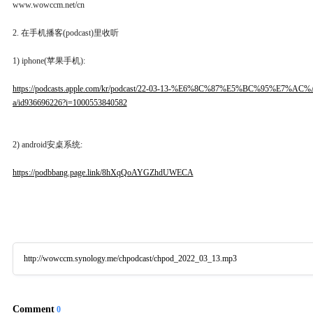
www.wowccm.net/cn
2. 在手机播客(podcast)里收听
1) iphone(苹果手机):
https://podcasts.apple.com/kr/podcast/22-03-13-%E6%8C%87%E5%BC%95%E
a/id936696226?i=1000553840582
2) android安桌系统:
https://podbbang.page.link/8hXqQoAYGZhdUWECA
http://wowccm.synology.me/chpodcast/chpod_2022_03_13.mp3
Comment
0