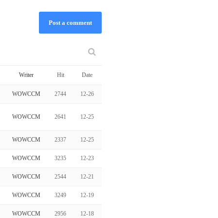
Post a comment
Writer
Hit
Date
WOWCCM
2744
12-26
WOWCCM
2641
12-25
WOWCCM
2337
12-25
WOWCCM
3235
12-23
WOWCCM
2544
12-21
WOWCCM
3249
12-19
WOWCCM
2956
12-18