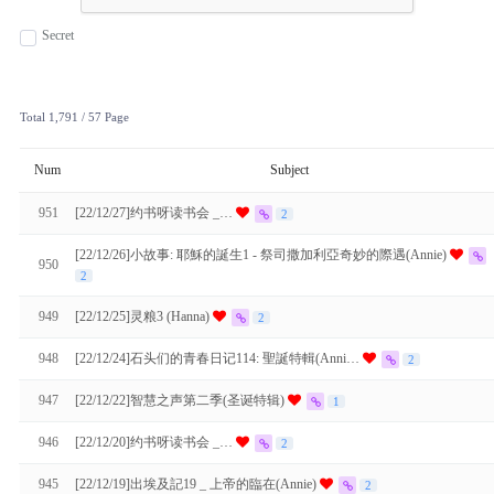
Secret
Total 1,791
/ 57 Page
Num
Subject
951
[22/12/27]约书呀读书会 _…
2
[22/12/26]小故事: 耶穌的誕生1 - 祭司撒加利亞奇妙的際遇(Annie)
950
2
949
[22/12/25]灵粮3 (Hanna)
2
948
[22/12/24]石头们的青春日记114: 聖誕特輯(Anni…
2
947
[22/12/22]智慧之声第二季(圣诞特辑)
1
946
[22/12/20]约书呀读书会 _…
2
945
[22/12/19]出埃及記19 _ 上帝的臨在(Annie)
2