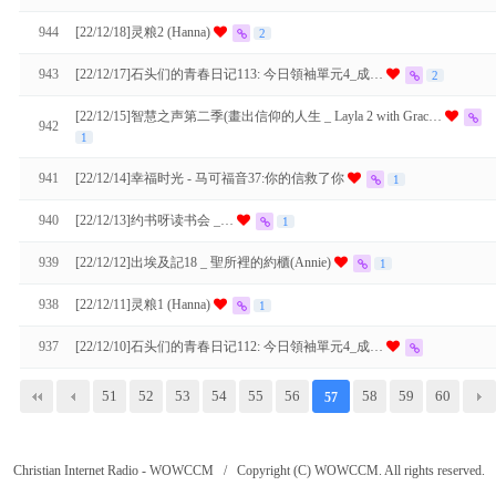
944
[22/12/18]灵粮2 (Hanna)
2
943
[22/12/17]石头们的青春日记113: 今日領袖單元4_成…
2
[22/12/15]智慧之声第二季(畫出信仰的人生 _ Layla 2 with Grac…
942
1
941
[22/12/14]幸福时光 - 马可福音37:你的信救了你
1
940
[22/12/13]约书呀读书会 _…
1
939
[22/12/12]出埃及記18 _ 聖所裡的約櫃(Annie)
1
938
[22/12/11]灵粮1 (Hanna)
1
937
[22/12/10]石头们的青春日记112: 今日領袖單元4_成…
51
52
53
54
55
56
58
59
60
57
Christian Internet Radio - WOWCCM / Copyright (C) WOWCCM. All rights reserved.