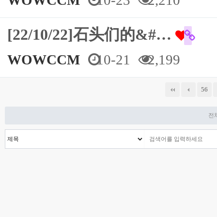
WOWCCM
10-23
2,210
[22/10/22]石头们的&#…
WOWCCM
10-21
2,199
다음
맨끝
56
전체