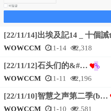
비밀글
[22/11/14]出埃及記14 _ 十個誡
WOWCCM
11-14
2,318
[22/11/12]石头们的&#…
WOWCCM
11-11
2,196
[22/11/10]智慧之声第二季(ƀ…
WOWCCM
11-10
2,581