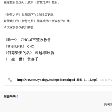
在这栏目里面可以收听《智慧之声》栏目。
《智慧之声》每周四下午2点以后更新。
希望我们的《智慧之聲》能够成为主所喜悦的广播。
请大家多多为我们祷告
《
唯一
》
CHC
城市豐收教會
《
》
當祢找到我
CHC
《
何等榮美的名
》
跨越
/
李玖哲
《
一生一世
》
黃嘉千
http://wowccm.synology.me/chpodcast/chpod_2021_11_11.mp3
339회 연
댓글목록
0
등록된