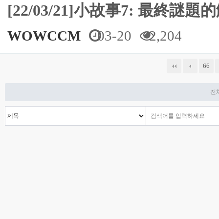
[22/03/21]小故事7: 最終謎題的
WOWCCM
03-20
2,204
다음
맨끝
66
전체