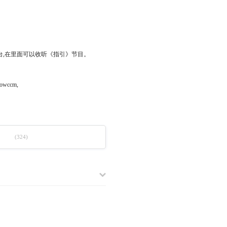
广播电台,在里面可以收听《指引》节目。
wccm,
(324)