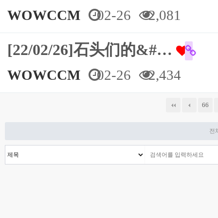
WOWCCM
02-26
2,081
[22/02/26]石头们的&#…
WOWCCM
02-26
2,434
다음
맨끝
66
전체