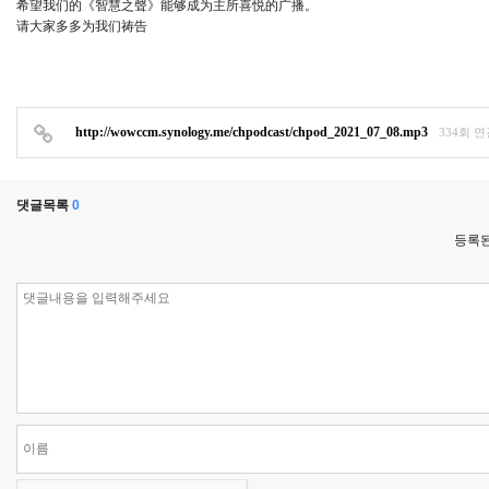
希望我们的《智慧之聲》能够成为主所喜悦的广播。
请大家多多为我们祷告
http://wowccm.synology.me/chpodcast/chpod_2021_07_08.mp3
334회 
댓글목록
0
등록된