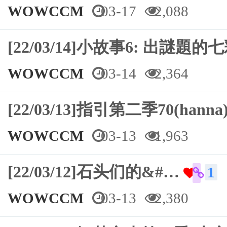
WOWCCM
03-17
2,088
[22/03/14]小故事6: 出謎題的七
WOWCCM
03-14
2,364
[22/03/13]指引第二季70(hanna
WOWCCM
03-13
1,963
[22/03/12]石头们的&#…
1
WOWCCM
03-13
2,380