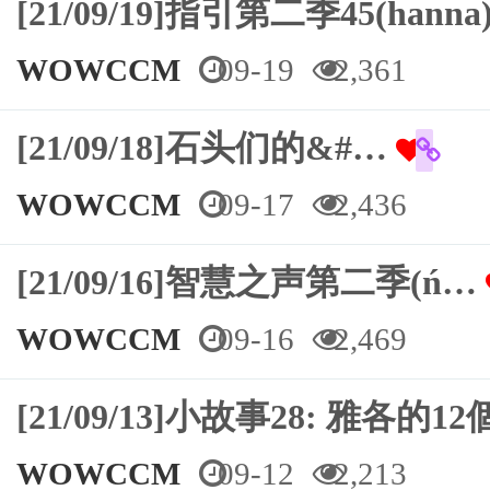
[21/09/19]指引第二季45(hanna
WOWCCM
09-19
2,361
[21/09/18]石头们的&#…
WOWCCM
09-17
2,436
[21/09/16]智慧之声第二季(ń…
WOWCCM
09-16
2,469
[21/09/13]小故事28: 雅各的
WOWCCM
09-12
2,213