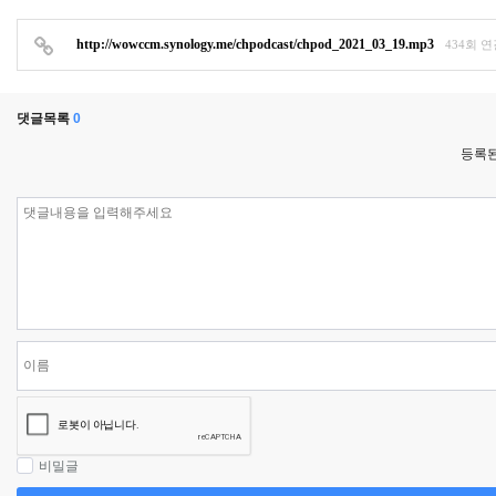
http://wowccm.synology.me/chpodcast/chpod_2021_03_19.mp3
434회 
댓글목록
0
등록된
비밀글