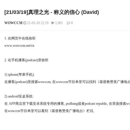
[21/03/19]真理之光 - 称义的信心 (David)
WOWCCM
21-03-18 22:19
1,961
0
본문
1. 在网页中在线收听
www.wowccm.net/cn
2. 在手机播客(podcast)里收听
1) iphone(苹果手机):
在播客(podcast)里搜索wowccm, 在wowccm节目单里可以找到《基督教赞美
2) android安桌系统:
在 APP商店里下载安卓系统专用的播客, podbang或者podcast republic, 在里面搜索wo
在wowccm节目单里可以看到《基督教赞美广播电台》栏目,