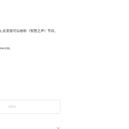
广播电台,在里面可以收听《智慧之声》节目。
wccm,
(493)