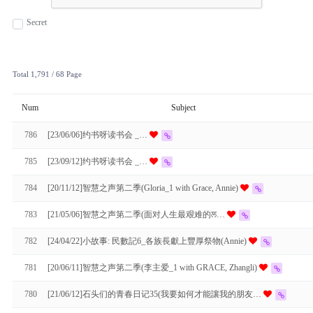
Secret
Total 1,791
/ 68 Page
Num
Subject
786
[23/06/06]约书呀读书会 _…
785
[23/09/12]约书呀读书会 _…
784
[20/11/12]智慧之声第二季(Gloria_1 with Grace, Annie)
783
[21/05/06]智慧之声第二季(面对人生最艰难的ਲ…
782
[24/04/22]⼩故事: 民數記6_各族長獻上豐厚祭物(Annie)
781
[20/06/11]智慧之声第二季(李主爱_1 with GRACE, Zhangli)
780
[21/06/12]石头们的青春日记35(我要如何才能讓我的朋友…