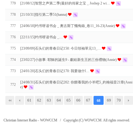
779
[21/08/12]智慧之声第二季(最好的传家之宝 _ Joshep 2 wi…
778
[21/10/31]指引第二季51(hanna)
777
[24/06/18]约书呀读书会 _ 奧古斯丁懺悔錄_卷11_16-23(Annie)
776
[22/11/15]约书呀读书会 _…
775
[23/09/09]石头们的青春日记150: 今日領袖單元13_…
774
[23/02/27]小故事: 耶穌的誕生9 - 獻給新生王的三份禮物(Annie)
773
[24/01/20]石头们的青春日记170: 我要做什Ɩ…
[24/08/31]石头们的青春日记202: 你餵養我的小羊吧5_約翰福音21章(Anni
772
e)
61
62
63
64
65
66
67
69
70
68
Christian Internet Radio - WOWCCM / Copyright (C) WOWCCM. All rights reserved.