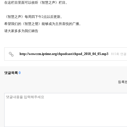
在这栏目里面可以收听《智慧之声》栏目。
《智慧之声》每周四下午2点以后更新。
希望我们的《智慧之聲》能够成为主所喜悦的广播。
请大家多多为我们祷告
http://wowccm.iptime.org/chpodcast/chpod_2018_04_05.mp3
815회 연결
댓글목록
0
등록된