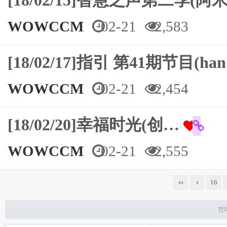
[18/02/15]智慧之声第二季(阿米
WOWCCM
02-21
2,583
[18/02/17]指引 第41期节目(ha
WOWCCM
02-21
2,454
[18/02/20]幸福时光(创…
WOWCCM
02-21
2,555
다음
맨끝
16
전체