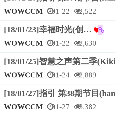
WOWCCM
01-22
2,522
[18/01/23]幸福时光(创…
WOWCCM
01-22
2,630
[18/01/25]智慧之声第二季(Kik
WOWCCM
01-24
2,889
[18/01/27]指引 第38期节目(ha
WOWCCM
01-27
3,382