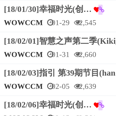
[18/01/30]幸福时光(创…
WOWCCM
01-29
2,545
[18/02/01]智慧之声第二季(Kik
WOWCCM
01-31
2,660
[18/02/03]指引 第39期节目(ha
WOWCCM
02-05
2,639
[18/02/06]幸福时光(创…