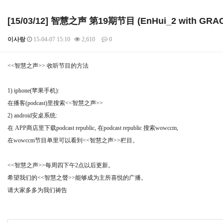
[15/03/12] 智慧之声 第19期节目 (EnHui_2 with GRA
이사랑
15-04-07 15:10
2,610
0
본문
<<智慧之声>> 收听节目的方法
1) iphone(苹果手机):
在播客(podcast)里搜索<<智慧之声>>
2) android安桌系统:
在 APP商店里下载podcast republic, 在podcast republic 搜索wowccm,
在wowccm节目单里可以看到<<智慧之声>>栏目。
<<智慧之声>>每周四下午2点以后更新。
希望我们的<<智慧之聲>>能够成为主所喜悦的广播。
请大家多多为我们祷告