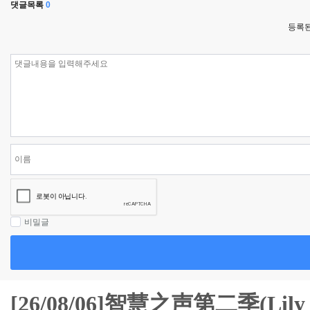
댓글목록
0
등록된
비밀글
[26/08/06]智慧之声第二季(Lily 