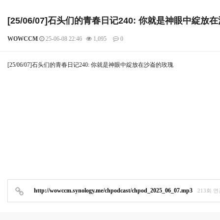
[25/06/07]石头们的青春日记240: 你就是神眼中綻
WOWCCM
25-06-08 22:46
1,095
0
본문
[25/06/07]石头们的青春日记240: 你就是神眼中綻放在沙崙的玫瑰
http://wowccm.synology.me/chpodcast/chpod_2025_06_07.mp3
213회 