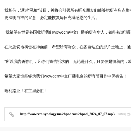
我相信，通过“灵粮”节目，神将会引领所有听众朋友们能够把所有焦点
更深明白神的旨意，必定能恢复每日充满感恩的生活。
我希望在世界各国收听我们wowccm中文广播的所有华人，都能被邀请
在此恳切地祷告在神面前，希望所有听众，在各自站立的那片土地上，通
“所以我告诉你们，凡你们祷告祈求的，无论是什么，只要信是得着的，就必
希望大家也能够为我们wowccm中文广播电台的所有节目作中保祷告！
哈利路亚！在主里必胜！
http://wowccm.synology.me/chpodcast/chpod_2024_07_07.mp3
288회 