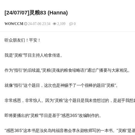
[24/07/07]灵粮83 (Hanna)
WOWCCM
24-07-06 23:34
2,109
0
본문
听众朋友们！平安！
我是“灵粮”节目主持人哈拿传道。
作为“指引”的后续篇,“灵粮(灵魂的粮食缩略语)”通过广播要与大家相见。
就像“指引”这个题目，这次也是神赐予了一个很棒的题目“灵粮”。
非常感恩，非常惊人。因为“灵粮”这个题目是我未曾想过的，是超乎我想
即将要播出的“灵粮”节目是基于“感恩365”改编制作的。
“感恩365”这本书是汝矣岛纯福音教会李永勋牧师写的一本书。”灵粮”