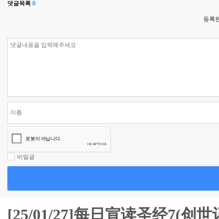
댓글목록
0
등록된
비밀글
[25/01/27]每日宣读圣经7(创世