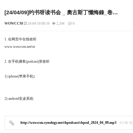
[24/04/09]约书呀读书会 _ 奧古斯丁懺悔錄_卷…
WOWCCM
24-04-10 00:16
2,244
0
본문
1. 在网页中在线收听
www.wowccm.net/cn
2. 在手机播客(podcast)里收听
1) iphone(苹果手机):
2) android安桌系统:
http://wowccm.synology.me/chpodcast/chpod_2024_04_09.mp3
412회 