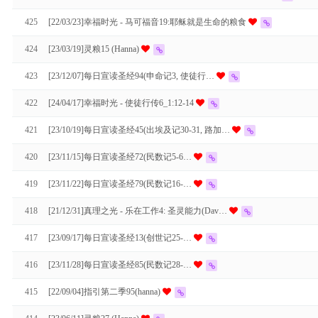
425
[22/03/23]幸福时光 - 马可福音19:耶稣就是生命的粮食
424
[23/03/19]灵粮15 (Hanna)
423
[23/12/07]每日宣读圣经94(申命记3, 使徒行…
422
[24/04/17]幸福时光 - 使徒行传6_1:12-14
421
[23/10/19]每日宣读圣经45(出埃及记30-31, 路加…
420
[23/11/15]每日宣读圣经72(民数记5-6…
419
[23/11/22]每日宣读圣经79(民数记16-…
418
[21/12/31]真理之光 - 乐在工作4: 圣灵能力(Dav…
417
[23/09/17]每日宣读圣经13(创世记25-…
416
[23/11/28]每日宣读圣经85(民数记28-…
415
[22/09/04]指引第二季95(hanna)