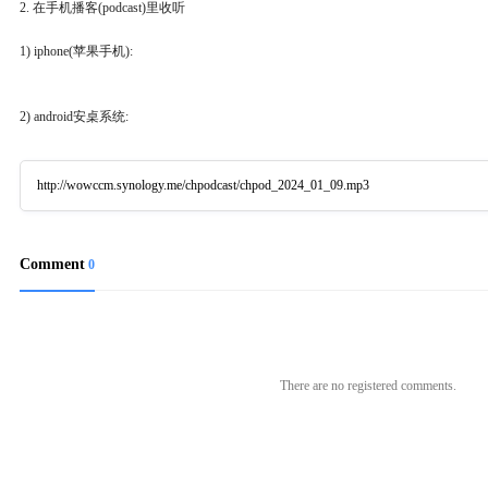
2. 在手机播客(podcast)里收听
1) iphone(苹果手机):
2) android安桌系统:
http://wowccm.synology.me/chpodcast/chpod_2024_01_09.mp3
Comment
0
There are no registered comments.