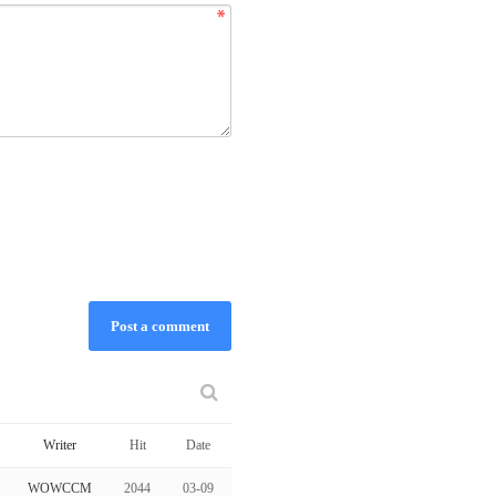
Post a comment
Writer
Hit
Date
WOWCCM
2044
03-09