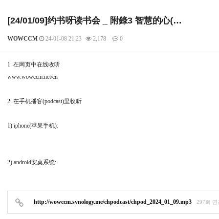
[24/01/09]约书呀读书会 _ 附錄3 智慧的心(…
WOWCCM
24-01-08 21:23
2,178
0
본문
1. 在网页中在线收听
www.wowccm.net/cn
2. 在手机播客(podcast)里收听
1) iphone(苹果手机):
2) android安桌系统:
http://wowccm.synology.me/chpodcast/chpod_2024_01_09.mp3
297회 