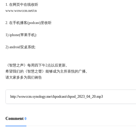
1. 在网页中在线收听
www.wowccm.net/cn
2. 在手机播客(podcast)里收听
1) iphone(苹果手机):
2) android安桌系统:
《智慧之声》每周四下午2点以后更新。
希望我们的《智慧之聲》能够成为主所喜悦的广播。
请大家多多为我们祷告
http://wowccm.synology.me/chpodcast/chpod_2023_04_20.mp3
Comment
0