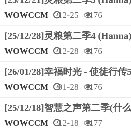
WOWCCM
12-25
176
[25/12/28]灵粮第二季4 (Hanna
WOWCCM
12-28
176
[26/01/28]幸福时光 - 使徒行传50
WOWCCM
01-28
176
[25/12/18]智慧之声第二季(
WOWCCM
12-18
177