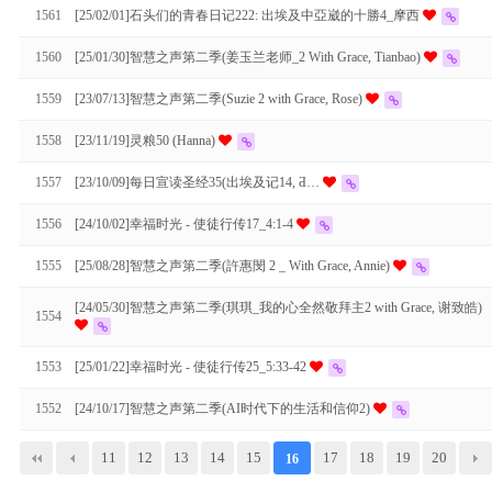
1561
[25/02/01]石头们的青春日记222: 出埃及中亞崴的十勝4_摩西
1560
[25/01/30]智慧之声第二季(姜玉兰老师_2 With Grace, Tianbao)
1559
[23/07/13]智慧之声第二季(Suzie 2 with Grace, Rose)
1558
[23/11/19]灵粮50 (Hanna)
1557
[23/10/09]每日宣读圣经35(出埃及记14, Ƌ…
1556
[24/10/02]幸福时光 - 使徒行传17_4:1-4
1555
[25/08/28]智慧之声第二季(許惠閔 2 _ With Grace, Annie)
[24/05/30]智慧之声第二季(琪琪_我的心全然敬拜主2 with Grace, 谢致皓)
1554
1553
[25/01/22]幸福时光 - 使徒行传25_5:33-42
1552
[24/10/17]智慧之声第二季(AI时代下的生活和信仰2)
11
12
13
14
15
17
18
19
20
16