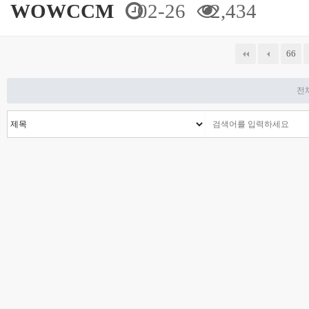
WOWCCM
02-26
2,434
다음
맨끝
66
전체