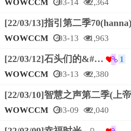
WOWCCM
03-14
2,364
[22/03/13]指引第二季70(hanna
WOWCCM
03-13
1,963
[22/03/12]石头们的&#…
1
WOWCCM
03-13
2,380
[22/03/10]智慧之声第二季(
WOWCCM
03-09
2,040
[22/03/09]幸福时光 - ཱ…