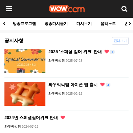
방송프로그램
방송다시듣기
다시보기
음악노트
빈군
공지사항
전체보기
2025 '스페셜 썸머 위크' 안내
1
와우씨씨엠
2025-07-23
와우씨씨엠 아이폰 앱 출시
3
와우씨씨엠
2025-02-12
2024년 스페셜썸머위크 안내
와우씨씨엠
2024-07-23